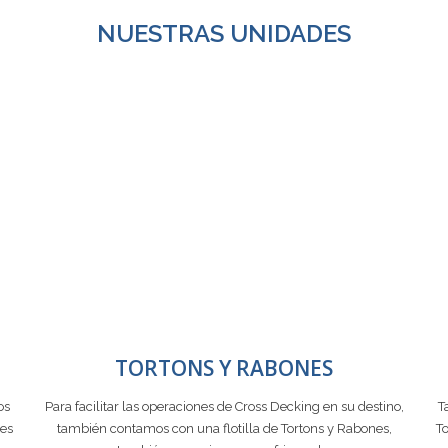
NUESTRAS UNIDADES
TORTONS Y RABONES
os
Para facilitar las operaciones de Cross Decking en su destino,
T
tes
también contamos con una flotilla de Tortons y Rabones,
To