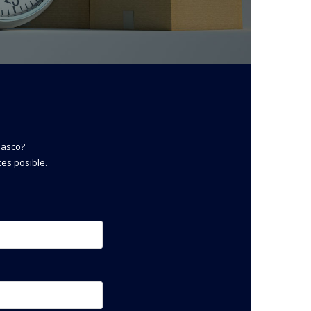
basco?
tes posible.