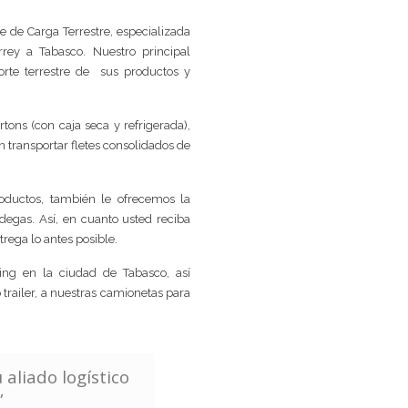
 de Carga Terrestre, especializada
rrey a Tabasco. Nuestro principal
orte terrestre de sus productos y
rtons (con caja seca y refrigerada),
 transportar fletes consolidados de
roductos, también le ofrecemos la
egas. Así, en cuanto usted reciba
rega lo antes posible.
ing en la ciudad de Tabasco, así
railer, a nuestras camionetas para
aliado logístico
”